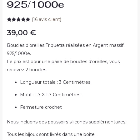
925/1000e
(
16
avis client)
Noté
16
5.00
sur 5
39,00
€
basé sur
notations
client
Boucles d’oreilles Triquetra réalisées en Argent massif
925/1000e.
Le prix est pour une paire de boucles d’oreilles, vous
recevez 2 boucles.
Longueur totale : 3 Centimètres
Motif : 1.7 X 1.7 Centimètres
Fermeture crochet
Nous incluons des poussoirs silicones supplémentaires.
Tous les bijoux sont livrés dans une boite.