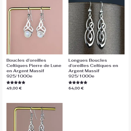
Boucles d’oreilles
Longues Boucles
Celtiques Pierre de Lune
d’oreilles Celtiques en
en Argent Massif
Argent Massif
925/1000e
925/1000e
49,00
€
64,00
€
Note
Note
5.00
5.00
sur 5
sur 5