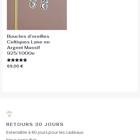
Boucles d’oreilles
Celtiques Lune en
Argent Massif
925/1000e
69,00
€
Note
5.00
sur 5
RETOURS 30 JOURS
Extensible à 60 jours pour les cadeaux.
Nous consulter.