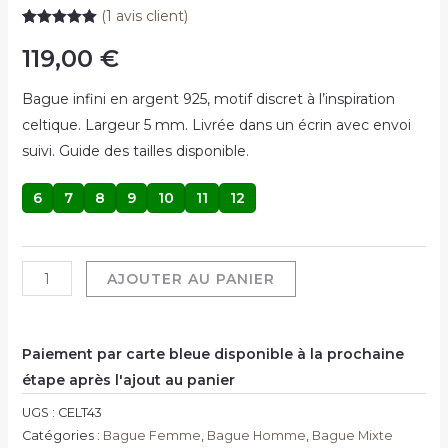
(
1
avis client)
Noté
1
5.00
sur 5
119,00
€
basé sur
notation
client
Bague infini en argent 925, motif discret à l’inspiration
celtique. Largeur 5 mm. Livrée dans un écrin avec envoi
suivi. Guide des tailles disponible.
6
7
8
9
10
11
12
AJOUTER AU PANIER
Paiement par carte bleue disponible à la prochaine
étape après l'ajout au panier
UGS :
CELT43
Catégories :
Bague Femme
,
Bague Homme
,
Bague Mixte