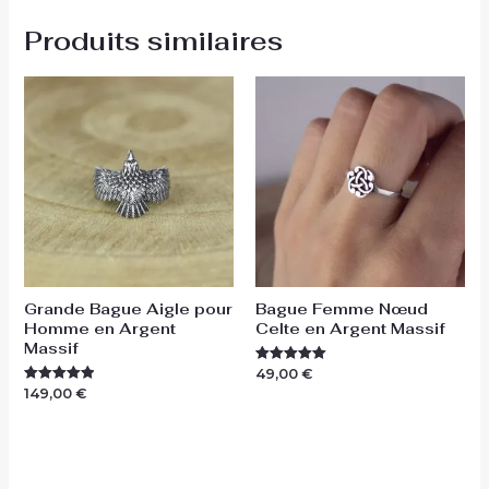
Produits similaires
Grande Bague Aigle pour
Bague Femme Nœud
Homme en Argent
Celte en Argent Massif
Massif
49,00
€
Note
5.00
149,00
€
Note
sur 5
5.00
sur 5