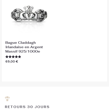
Bague Claddagh
Irlandaise en Argent
Massif 925/1000e
69,00
€
Note
5.00
sur 5
RETOURS 30 JOURS